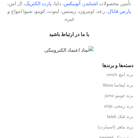
تأمین محصولات
اشنایدر
،
آتونیکس
، دلتا،
پارت الکتریک
، ال اس،
پارس فانال
، رعد، اومرون، زیمنس، اینوت، کوینو، شیوا امواج و
غیره.
با ما در ارتباط باشید
دسته‌ها و برندها
برند امچ omch
برند لیفاسا lifasa
برند جومو jumo
برند زینجی xinje
برند فتک fatek
برند ماهر (اسمارت)
برند وینتک weintek