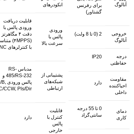
آنالوگ
انکودرهای
برای رفرنس
گشتاور)
قابلیت دریافت
ورودی پالس با
ورودی
خروجی
2 (0 تا 8 ولت)
دقت ۴ مگاهرتز
پالس با
آنالوگ
(۴MPPS) متن
سرعت بالا
با کنترلرهای CNC
درجه
IP20
حفاظتی
مدباس RS-
پشتیبانی از
485/RS-232 و
مقاومت
شبکه‌های
پالس ورودی
دارد
احیاکننده
ارتباطی
C/CCW, Pls/Dir
داخلی
0 تا 55 درجه
قابلیت
دمای
سانتی‌گراد
کنترل با
دارد
کاری
پالس
خارجی