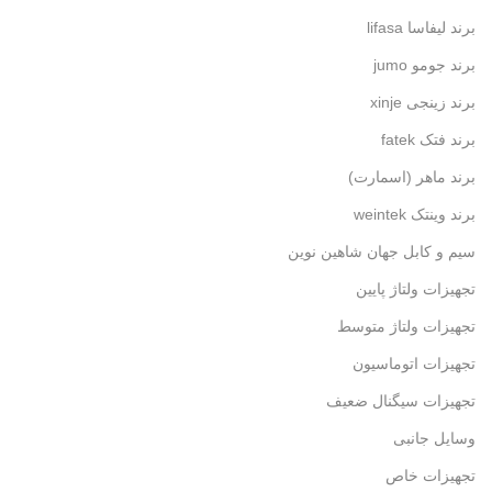
برند لیفاسا lifasa
برند جومو jumo
برند زینجی xinje
برند فتک fatek
برند ماهر (اسمارت)
برند وینتک weintek
سیم و کابل جهان شاهین نوین
تجهیزات ولتاژ پایین
تجهیزات ولتاژ متوسط
تجهیزات اتوماسیون
تجهیزات سیگنال ضعیف
وسایل جانبی
تجهیزات خاص