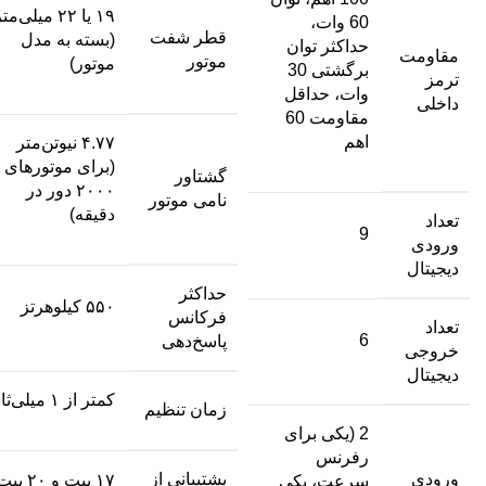
۱۹ یا ۲۲ میلی‌مت
60 وات،
قطر شفت
(بسته به مدل
حداکثر توان
مقاومت
موتور
موتور)
برگشتی 30
ترمز
وات، حداقل
داخلی
مقاومت 60
اهم
۴.۷۷ نیوتن‌متر
(برای موتورهای
گشتاور
۲۰۰۰ دور در
نامی موتور
دقیقه)
تعداد
9
ورودی
دیجیتال
حداکثر
۵۵۰ کیلوهرتز
فرکانس
تعداد
6
پاسخ‌دهی
خروجی
دیجیتال
کمتر از ۱ میلی‌ثانیه
زمان تنظیم
2 (یکی برای
رفرنس
ورودی
پشتیبانی از
۱۷ بیت و ۲۰ بیت
سرعت، یکی