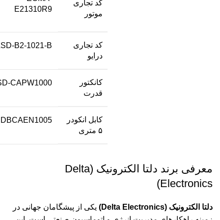
کد تجاری
E21310R9
موتور
کد تجاری
SD-B2-1021-B
درایو
کانکتور
SD-CAPW1000
قدرت
کابل انکودر
SDBCAEN1005
۵ متری
معرفی برند دلتا الکترونیک (Delta
Electronics)
دلتا الکترونیک (Delta Electronics)
یکی از پیشگامان جهانی در
زمینه راهکارهای مدیریت انرژی و اتوماسیون صنعتی است. این