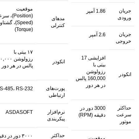
موقعیت
جریان
1.86 آمپر
(Position)، 
ورودی
مدهای
(Speed)، گشتاو
کنترلی
(Torque)
جریان
2.6 آمپر
خروجی
۱۷ بیتی با
افزایشی 17
رزولوشن ۰۰۰
انکودر
بیتی با
پالس در هر دور
رزولوشن
انکودر
160,000 پالس
در هر دور
پورت‌های
S-485، RS-232
ارتباطی
حداکثر
3000 دور در
نرم‌افزار
ASDASOFT
سرعت
دقیقه (RPM)
پیکربندی
موتور
حداکثر
۳۰۰۰ دور در دقیقه
موقعیت،