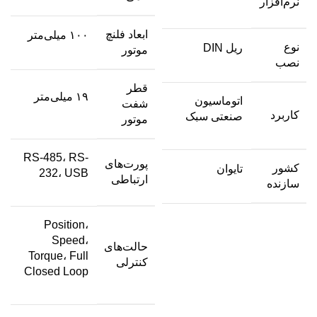
نرم‌افزار
ابعاد فلنچ
۱۰۰ میلی‌متر
نوع
ریل DIN
موتور
نصب
قطر
۱۹ میلی‌متر
اتوماسیون
شفت
کاربرد
صنعتی سبک
موتور
RS-485، RS-
پورت‌های
کشور
تایوان
232، USB
ارتباطی
سازنده
Position،
Speed،
حالت‌های
Torque، Full
کنترلی
Closed Loop