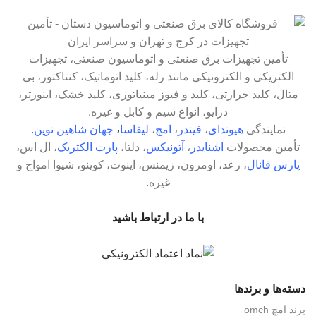
تأمین تجهیزات برق صنعتی و اتوماسیون صنعتی، تجهیزات
الکتریکی و الکترونیکی مانند رله،
کلید اتوماتیک، کنتاکتور، بی
متال، کلید حرارتی
، کلید و فیوز مینیاتوری، کلید خشک، اینورتر،
درایو، انواع سیم و کابل و غیره.
نمایندگی
هیوندای
،
فیندر
،
امچ
،
لیفاسا
،
جهان شاهین نوین
.
تأمین محصولات
اشنایدر
،
آتونیکس
، دلتا،
پارت الکتریک
، ال اس،
پارس فانال
، رعد، اومرون، زیمنس، اینوت، کوینو، شیوا امواج و
غیره.
با ما در ارتباط باشید
دسته‌ها و برندها
برند امچ omch