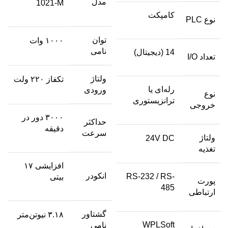
مدل
1021-M
کامپکت
نوع PLC
توان
۱۰۰۰ وات
نامی
14 (دیجیتال)
تعداد I/O
ولتاژ
تکفاز ۲۲۰ ولت
رله‌ای یا
ورودی
نوع
ترانزیستوری
خروجی
۳۰۰۰ دور در
حداکثر
دقیقه
سرعت
ولتاژ
24V DC
تغذیه
افزایشی ۱۷
انکودر
RS-232 / RS-
بیتی
پورت
485
ارتباطی
گشتاور
۳.۱۸ نیوتن‌متر
WPLSoft
نامی