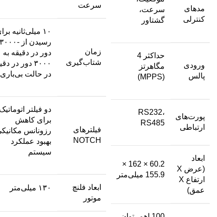
سرعت
مدهای
سرعت،
کنترلی
گشتاور
۱۰ میلی‌ثانیه برا
رسیدن از -۳۰۰۰
زمان
دور در دقیقه به
حداکثر 4
شتاب‌گیری
۳۰۰۰ دور در دق
ورودی
مگاهرتز
در حالت بی‌باری
پالس
(MPPS)
دو فیلتر اتوماتیک
RS232،
پورت‌های
برای کاهش
RS485
ارتباطی
فیلترهای
رزونانس مکانیکی
NOTCH
بهبود عملکرد
سیستم
ابعاد
60.2 × 162 ×
(عرض X
155.9 میلی‌متر
ارتفاع X
ابعاد فلنچ
۱۳۰ میلی‌متر
عمق)
موتور
100 اهم، توان