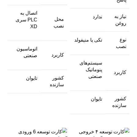
اتصال به
نیاز به
ندارد
محل
PLC سری
روغن
نصب
XD
نوع
تکی یا منیفولد
نصب
اتوماسیون
کاربرد
صنعتی
سیستم‌های
پنوماتیک
کاربرد
صنعتی
کشور
تایوان
سازنده
کشور
تایوان
سازنده