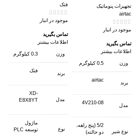
فتک
تجهیزات پنوماتیک
airtac
موجود در انبار
موجود در انبار
اطلاعات بیشتر
اطلاعات بیشتر
وزن
0.3 کیلوگرم
وزن
0.5 کیلوگرم
فتک
برند
airtac
برند
XD-
مدل
E8X8YT
4V210-08
مدل
ماژول
5/2 (پنج راهه،
نوع
توسعه PLC
نوع شیر
دو حالته)