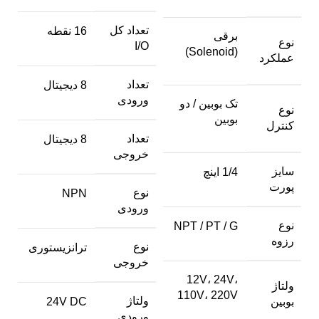
تعداد کل
16 نقطه
برقی
نوع
I/O
(Solenoid)
عملکرد
تعداد
8 دیجیتال
ورودی
تک بوبین / دو
نوع
بوبین
کنترل
تعداد
8 دیجیتال
خروجی
سایز
1/4 اینچ
پورت
نوع
NPN
ورودی
نوع
NPT / PT / G
رزوه
نوع
ترانزیستوری
خروجی
12V، 24V،
ولتاژ
110V، 220V
ولتاژ
بوبین
24V DC
ورودی