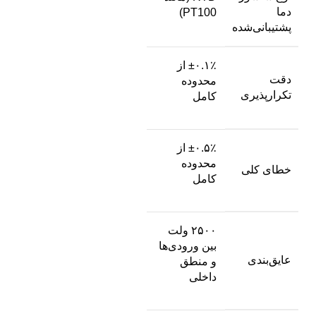
دما
PT100)
پشتیبانی‌شده
±۰.۱٪ از
دقت
محدوده
تکرارپذیری
کامل
±۰.۵٪ از
محدوده
خطای کلی
کامل
۲۵۰۰ ولت
بین ورودی‌ها
عایق‌بندی
و منطق
داخلی