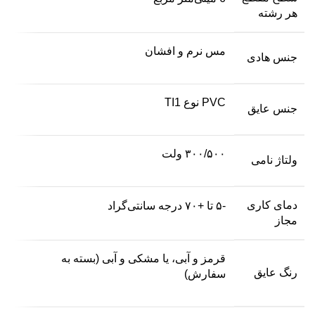
هر رشته
مس نرم و افشان
جنس هادی
PVC نوع TI1
جنس عایق
۳۰۰/۵۰۰ ولت
ولتاژ نامی
دمای کاری
-۵ تا +۷۰ درجه سانتی‌گراد
مجاز
قرمز و آبی، یا مشکی و آبی (بسته به
رنگ عایق
سفارش)