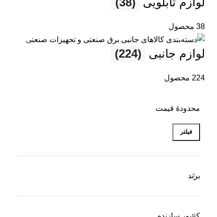
لوازم تابلویی
(38)
38 محصول
لوازم جانبی
(224)
224 محصول
محدودۀ قیمت
فیلتر
برند
کشور سازنده