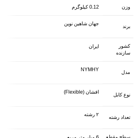
وزن
0.12 کیلوگرم
جهان شاهین نوین
برند
کشور
ایران
سازنده
NYMHY
مدل
افشان (Flexible)
نوع کابل
۲ رشته
تعداد رشته
سطح مقطع
6 میلی‌متر مربع