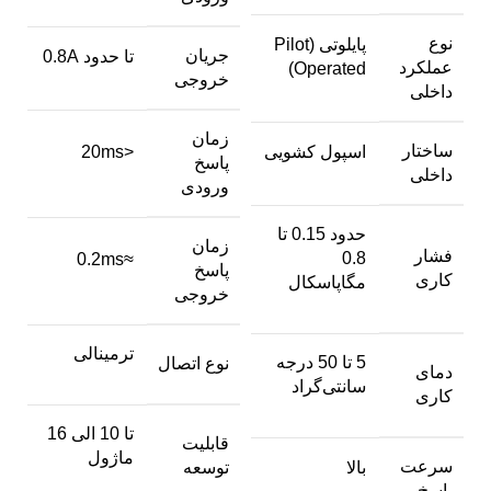
نوع
پایلوتی (Pilot
جریان
تا حدود 0.8A
عملکرد
Operated)
خروجی
داخلی
زمان
ساختار
اسپول کشویی
<20ms
پاسخ
داخلی
ورودی
حدود 0.15 تا
زمان
فشار
0.8
≈0.2ms
پاسخ
کاری
مگاپاسکال
خروجی
ترمینالی
5 تا 50 درجه
نوع اتصال
دمای
سانتی‌گراد
کاری
تا 10 الی 16
قابلیت
ماژول
سرعت
بالا
توسعه
پاسخ