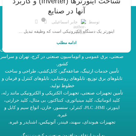
شناخت اینورترها (Inverter) و کاربرد
آنها در صنایع
۰
توسط
جابر اسماعیلی
اینورتر یک دستگاه الکترونیکی است که وظیفه تبدیل ...
ادامه مطلب
شرکت دستان صنعت آذر هوش، ارائه‌دهنده خدمات و تجهیزات برق
صنعتی، برق عمومی و اتوماسیون صنعتی در کرج، تهران و سراسر
کشور.
تأمین خدمات ارتینگ، صاعقه‌گیر، کابل‌کشی، طراحی و ساخت
تابلوهای برق توزیع، تابلوهای روشنایی، تابلوهای کنترل و فرمان و
خطوط تولید.
تأمین تجهیزات صنعتی، تجهیزات الکتریکی و الکترونیکی مانند
رله
،
کلید اتوماتیک
،
کلید مینیاتوری
،
کنتاکتور
،
بی متال
،
کلید حرارتی
،
اینورتر
،
HMI
،
PLC
،
کنترلر
، سنسور، خازن، انواع
سیم و کابل
و
غیره.
تجهیزات
هیوندای
،
سهند
،
فیندر
، آتونیکس،
اشنایدر
و غیره.
به امید ارتقاء روزافزون صنعت و کیفیت زندگی