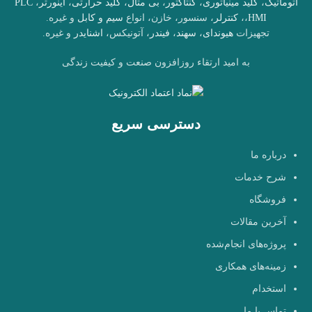
اتوماتیک
،
کلید مینیاتوری
،
کنتاکتور
،
بی متال
،
کلید حرارتی
،
اینورتر
،
PLC
HMI
،
،
کنترلر
، سنسور، خازن، انواع
سیم و کابل
و غیره.
تجهیزات
هیوندای
،
سهند
،
فیندر
، آتونیکس،
اشنایدر
و غیره.
به امید ارتقاء روزافزون صنعت و کیفیت زندگی
دسترسی سریع
درباره ما
شرح خدمات
فروشگاه
آخرین مقالات
پروژه‌های انجام‌شده
زمینه‌های همکاری
استخدام
تماس با ما