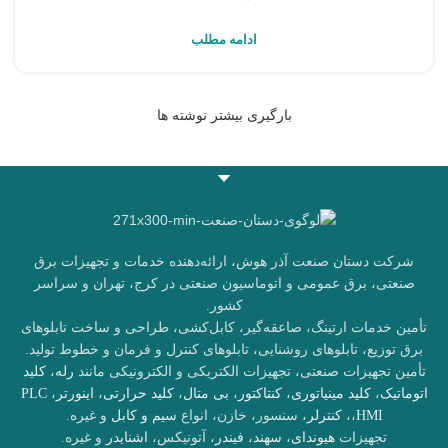
ادامه مطلب
بارگیری بیشتر نوشته ها
شرکت دستان صنعت آذر هوش، ارائه‌دهنده خدمات و تجهیزات برق
صنعتی، برق عمومی و اتوماسیون صنعتی در کرج، تهران و سراسر
کشور.
تأمین خدمات ارتینگ، صاعقه‌گیر، کابل‌کشی، طراحی و ساخت تابلوهای
برق توزیع، تابلوهای روشنایی، تابلوهای کنترل و فرمان و خطوط تولید.
تأمین تجهیزات صنعتی، تجهیزات الکتریکی و الکترونیکی مانند
رله
،
کلید
اتوماتیک
،
کلید مینیاتوری
،
کنتاکتور
،
بی متال
،
کلید حرارتی
،
اینورتر
،
PLC
HMI
،
،
کنترلر
، سنسور، خازن، انواع
سیم و کابل
و غیره.
تجهیزات
هیوندای
،
سهند
،
فیندر
، آتونیکس،
اشنایدر
و غیره.