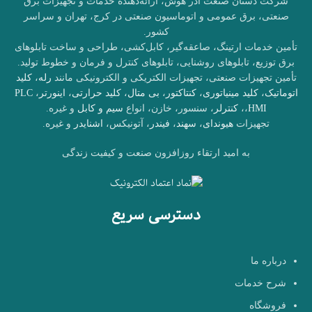
شرکت دستان صنعت آذر هوش، ارائه‌دهنده خدمات و تجهیزات برق
صنعتی، برق عمومی و اتوماسیون صنعتی در کرج، تهران و سراسر
کشور.
تأمین خدمات ارتینگ، صاعقه‌گیر، کابل‌کشی، طراحی و ساخت تابلوهای
برق توزیع، تابلوهای روشنایی، تابلوهای کنترل و فرمان و خطوط تولید.
تأمین تجهیزات صنعتی، تجهیزات الکتریکی و الکترونیکی مانند
رله
،
کلید
اتوماتیک
،
کلید مینیاتوری
،
کنتاکتور
،
بی متال
،
کلید حرارتی
،
اینورتر
،
PLC
HMI
،
،
کنترلر
، سنسور، خازن، انواع
سیم و کابل
و غیره.
تجهیزات
هیوندای
،
سهند
،
فیندر
، آتونیکس،
اشنایدر
و غیره.
به امید ارتقاء روزافزون صنعت و کیفیت زندگی
دسترسی سریع
درباره ما
شرح خدمات
فروشگاه