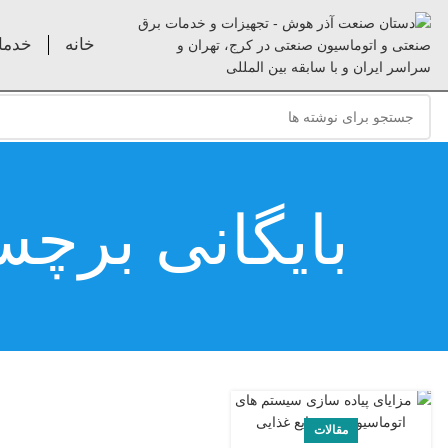
خانه
خدما
بایگانی برچس
مقالات