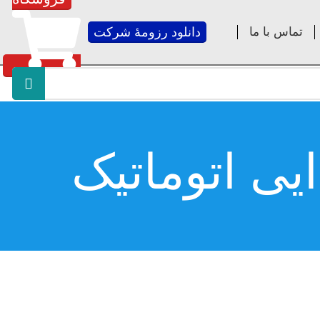
تماس با ما
دانلود رزومۀ شرکت
یی اتوماتیک