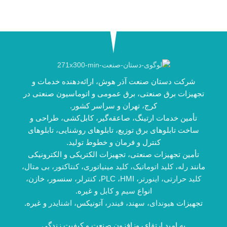
شرکت دستان صنعت آذر هوش، ارائه‌دهنده خدمات و
تجهیزات برق صنعتی، برق عمومی و اتوماسیون صنعتی در
کرج، تهران و سراسر کشور.
تأمین خدمات ارتینگ، صاعقه‌گیر، کابل‌کشی، طراحی و
ساخت تابلوهای برق توزیع، تابلوهای روشنایی، تابلوهای
کنترل و فرمان و خطوط تولید.
تأمین تجهیزات صنعتی، تجهیزات الکتریکی و الکترونیکی
مانند
رله
،
کلید اتوماتیک
،
کلید مینیاتوری
،
کنتاکتور
،
بی متال
،
کلید حرارتی
،
اینورتر
،
HMI
،
PLC
،
کنترلر
، سنسور، خازن،
انواع
سیم و کابل
و غیره.
تجهیزات
هیوندای
،
سهند
،
فیندر
، آتونیکس،
اشنایدر
و غیره.
به امید ارتقاء روزافزون صنعت و کیفیت زندگی