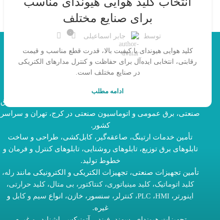
انتخاب کلید هوایی هیوندای مناسب
برای صنایع مختلف
۰
توسط
جابر اسماعیلی
کلید هوایی هیوندای با کیفیت بالا، قدرت قطع مناسب و قیمت
رقابتی، انتخابی ایده‌آل برای حفاظت و کنترل مدارهای الکتریکی
در صنایع مختلف است.
ادامه مطلب
شرکت دستان صنعت آذر هوش، ارائه‌دهنده خدمات و تجهیزات برق
صنعتی، برق عمومی و اتوماسیون صنعتی در کرج، تهران و سراسر
کشور.
تأمین خدمات ارتینگ، صاعقه‌گیر، کابل‌کشی، طراحی و ساخت
تابلوهای برق توزیع، تابلوهای روشنایی، تابلوهای کنترل و فرمان و
خطوط تولید.
تأمین تجهیزات صنعتی، تجهیزات الکتریکی و الکترونیکی مانند
رله
،
کلید اتوماتیک
،
کلید مینیاتوری
،
کنتاکتور
،
بی متال
،
کلید حرارتی
،
اینورتر
،
HMI
،
PLC
،
کنترلر
، سنسور، خازن، انواع
سیم و کابل
و
غیره.
تجهیزات
هیوندای
،
سهند
،
فیندر
، آتونیکس،
اشنایدر
و غیره.