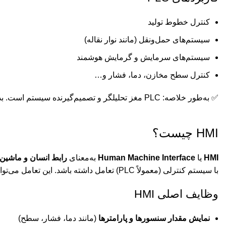
کنترل خطوط تولید
سیستم‌های حمل‌ونقل (مانند نوار نقاله)
سیستم‌های سرمایش و گرمایش هوشمند
کنترل سطح مخازن، دما، فشار و…
✅ به‌طور خلاصه: PLC مغز تحلیلگر و تصمیم‌گیرنده سیستم است. بدون آن، هیچ دستور منطقی یا خودکاری اجرا نمی‌شود.
HMI چیست؟
HMI
یا
Human Machine Interface
به‌معنای
رابط انسان و ماشین
با سیستم کنترلی (معمولاً PLC) تعامل داشته باشد. این تعامل می‌تواند شامل
وظایف اصلی HMI
نمایش مقدار سنسورها و پارامترها
(مانند دما، فشار، سطح)