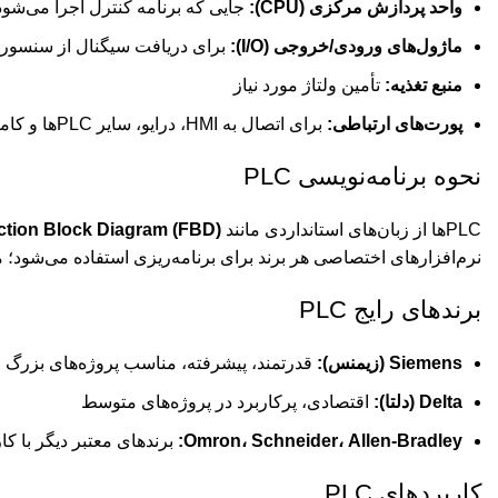
واحد پردازش مرکزی (CPU):
جایی که برنامه کنترل اجرا می‌شود
ماژول‌های ورودی/خروجی (I/O):
برای دریافت سیگنال از سنسوره
منبع تغذیه:
تأمین ولتاژ مورد نیاز
پورت‌های ارتباطی:
برای اتصال به HMI، درایو، سایر PLCها و کامپیوتر
نحوه برنامه‌نویسی PLC
PLCها از زبان‌های استانداردی مانند
ction Block Diagram (FBD)
نرم‌افزارهای اختصاصی هر برند برای برنامه‌ریزی استفاده می‌شود؛ مثل WPLSoft برای دلتا یا TIA Portal برای 
برندهای رایج PLC
Siemens
(زیمنس):
قدرتمند، پیشرفته، مناسب پروژه‌های بزرگ
Delta
(دلتا):
اقتصادی، پرکاربرد در پروژه‌های متوسط
Omron، Schneider، Allen-Bradley:
برندهای معتبر دیگر با ک
کاربردهای PLC