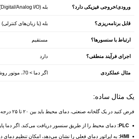
ورودی/خروجی فیزیکی دارد؟
بله (Digital/Analog I/O)
قابل برنامه‌ریزی؟
بله (با زبان‌های کنترلی)
ارتباط با سنسورها؟
مستقیم
اجرای فرآیند منطقی؟
دارد
مثال عملکردی
اگر دما > 70، موتور روشن شود
یک مثال ساده:
فرض کنید در یک گلخانه صنعتی، دمای محیط باید بین ۲۰ تا ۲۵ درجه نگه داشته شود:
PLC:
دمای محیط را از طریق سنسور دریافت می‌کند. اگر دما پایین‌تر از ۲۰ بود، بخاری را روشن و اگر بالاتر از ۲۵ بود، فن تهویه 
HMI:
به اپراتور دمای فعلی را نشان می‌دهد، امکان تنظیم دمای د