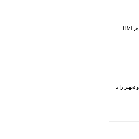
یا حتی RS232 برقرار می‌شود. هر HMI
ت این دو تجهیز را با