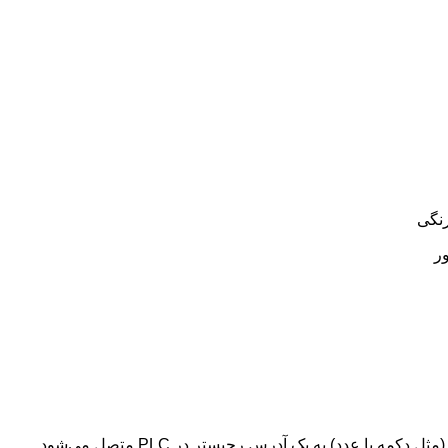
رنگی
ور
ا عدد) به یک آدرس رجیستر در PLC متصل می‌شود.