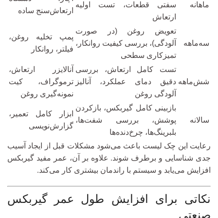
ماهانه
سفتی قطعات، تست اولیه
ارتعاش‌سنج ساده
ارتعاش
تعویض روغن (در صورت
پمپ تخلیه روغن،
سه‌ماهه
آلودگی)، بررسی کیفیت روانکار،
فیلتر، روانکار
تمیزکاری سطحی
تست کامل ارتعاش، بررسی
آنالایزر ارتعاش،
شش‌ماهه
دقیق دمای عملکرد، آنالیز
ترموگراف، کیت
آلودگی روغن
نمونه‌گیری روغن
بازبینی کامل گیربکس، بازکردن
ابزار کامل تعمیر،
سالانه
پوشش، بررسی شفت‌ها،
گزارش‌نویسی
بلبرینگ‌ها، چرخ‌دنده‌ها
رعایت این چک لیست باعث می‌شود مشکلات قبل از ایجاد آسیب
جدی شناسایی و برطرف شوند. علاوه بر آن، عمر مفید گیربکس
افزایش می‌یابد و سیستم با راندمان بیشتری کار می‌کند.
نکاتی برای افزایش طول عمر گیربکس
صنعتی