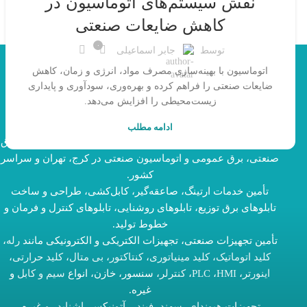
نقش سیستم‌های اتوماسیون در
کاهش ضایعات صنعتی
۰
توسط
جابر اسماعیلی
اتوماسیون با بهینه‌سازی مصرف مواد، انرژی و زمان، کاهش
ضایعات صنعتی را فراهم کرده و بهره‌وری، سودآوری و پایداری
زیست‌محیطی را افزایش می‌دهد.
ادامه مطلب
شرکت دستان صنعت آذر هوش، ارائه‌دهنده خدمات و تجهیزات برق
صنعتی، برق عمومی و اتوماسیون صنعتی در کرج، تهران و سراسر
کشور.
تأمین خدمات ارتینگ، صاعقه‌گیر، کابل‌کشی، طراحی و ساخت
تابلوهای برق توزیع، تابلوهای روشنایی، تابلوهای کنترل و فرمان و
خطوط تولید.
تأمین تجهیزات صنعتی، تجهیزات الکتریکی و الکترونیکی مانند
رله
،
کلید اتوماتیک
،
کلید مینیاتوری
،
کنتاکتور
،
بی متال
،
کلید حرارتی
،
اینورتر
،
HMI
،
PLC
،
کنترلر
، سنسور، خازن، انواع
سیم و کابل
و
غیره.
تجهیزات
هیوندای
،
سهند
،
فیندر
، آتونیکس،
اشنایدر
و غیره.