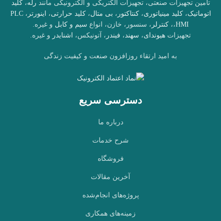
تأمین تجهیزات صنعتی، تجهیزات الکتریکی و الکترونیکی مانند
رله
،
کلید
اتوماتیک
،
کلید مینیاتوری
،
کنتاکتور
،
بی متال
،
کلید حرارتی
،
اینورتر
،
PLC
HMI
،
،
کنترلر
، سنسور، خازن، انواع
سیم و کابل
و غیره.
تجهیزات
هیوندای
،
سهند
،
فیندر
، آتونیکس،
اشنایدر
و غیره.
به امید ارتقاء روزافزون صنعت و کیفیت زندگی
دسترسی سریع
درباره ما
شرح خدمات
فروشگاه
آخرین مقالات
پروژه‌های انجام‌شده
زمینه‌های همکاری