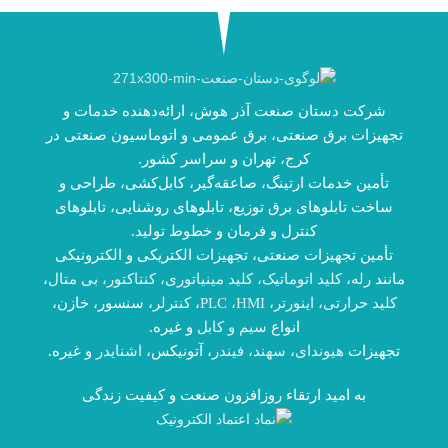
شرکت دستان صنعت آذر هوش، ارائه‌دهنده خدمات و
تجهیزات برق صنعتی، برق عمومی و اتوماسیون صنعتی در
کرج، تهران و سراسر کشور.
تأمین خدمات ارتینگ، صاعقه‌گیر، کابل‌کشی، طراحی و
ساخت تابلوهای برق توزیع، تابلوهای روشنایی، تابلوهای
کنترل و فرمان و خطوط تولید.
تأمین تجهیزات صنعتی، تجهیزات الکتریکی و الکترونیکی
مانند
رله
،
کلید اتوماتیک
،
کلید مینیاتوری
،
کنتاکتور
،
بی متال
،
کلید حرارتی
،
اینورتر
،
HMI
،
PLC
،
کنترلر
، سنسور، خازن،
انواع
سیم و کابل
و غیره.
تجهیزات
هیوندای
،
سهند
،
فیندر
، آتونیکس،
اشنایدر
و غیره.
به امید ارتقاء روزافزون صنعت و کیفیت زندگی