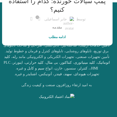
پمپ سیالات خورنده: کدام را استفاده
کنیم؟
۰
توسط
جابر اسماعیلی
مقدمه
شرکت دستان صنعت آذر هوش، ارائه‌دهنده خدمات و تجهیزات برق
صنعتی، برق عمومی و اتوماسیون صنعتی در کرج، تهران و سراسر
ادامه مطلب
کشور.
تأمین خدمات ارتینگ، صاعقه‌گیر، کابل‌کشی، طراحی و ساخت تابلوهای
برق توزیع، تابلوهای روشنایی، تابلوهای کنترل و فرمان و خطوط تولید.
تأمین تجهیزات صنعتی، تجهیزات الکتریکی و الکترونیکی مانند
رله
،
کلید
اتوماتیک
،
کلید مینیاتوری
،
کنتاکتور
،
بی متال
،
کلید حرارتی
،
اینورتر
،
PLC
HMI
،
،
کنترلر
، سنسور، خازن، انواع
سیم و کابل
و غیره.
تجهیزات
هیوندای
،
سهند
،
فیندر
، آتونیکس،
اشنایدر
و غیره.
به امید ارتقاء روزافزون صنعت و کیفیت زندگی