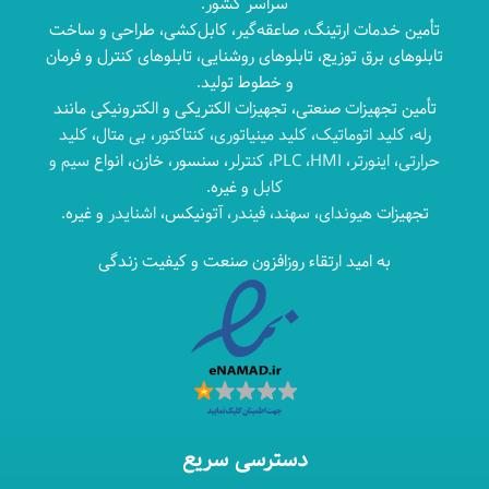
سراسر کشور.
تأمین خدمات ارتینگ، صاعقه‌گیر، کابل‌کشی، طراحی و ساخت
تابلوهای برق توزیع، تابلوهای روشنایی، تابلوهای کنترل و فرمان
و خطوط تولید.
تأمین تجهیزات صنعتی، تجهیزات الکتریکی و الکترونیکی مانند
رله
،
کلید اتوماتیک
،
کلید مینیاتوری
،
کنتاکتور
،
بی متال
،
کلید
حرارتی
،
اینورتر
،
HMI
،
PLC
،
کنترلر
، سنسور، خازن، انواع
سیم و
کابل
و غیره.
تجهیزات
هیوندای
،
سهند
،
فیندر
، آتونیکس،
اشنایدر
و غیره.
به امید ارتقاء روزافزون صنعت و کیفیت زندگی
دسترسی سریع